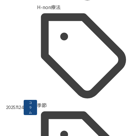
H-non療法
コ
季節
2025.11.24
ラ
ム