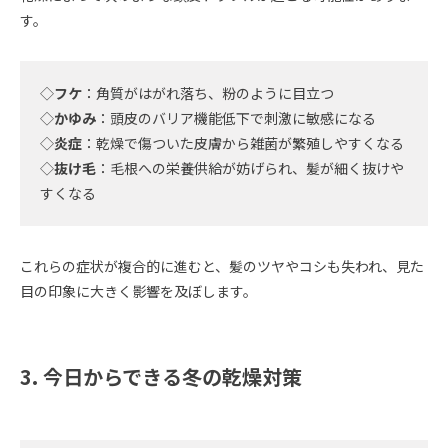
す。
◇
フケ
：角質がはがれ落ち、粉のように目立つ
◇
かゆみ
：頭皮のバリア機能低下で刺激に敏感になる
◇
炎症
：乾燥で傷ついた皮膚から雑菌が繁殖しやすくなる
◇
抜け毛
：毛根への栄養供給が妨げられ、髪が細く抜けや
すくなる
これらの症状が複合的に進むと、髪のツヤやコシも失われ、見た
目の印象に大きく影響を及ぼします。
3. 今日からできる冬の乾燥対策