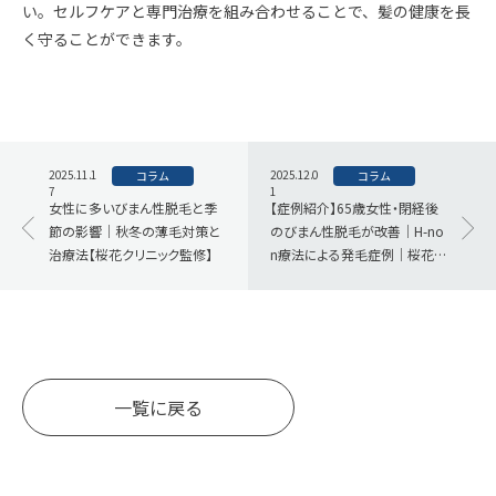
い。セルフケアと専門治療を組み合わせることで、髪の健康を長
く守ることができます。
2025.11.1
2025.12.0
コラム
コラム
7
1
女性に多いびまん性脱毛と季
【症例紹介】65歳女性・閉経後
節の影響｜秋冬の薄毛対策と
のびまん性脱毛が改善｜H-no
治療法【桜花クリニック監修】
n療法による発毛症例｜桜花ク
リニック
一覧に戻る