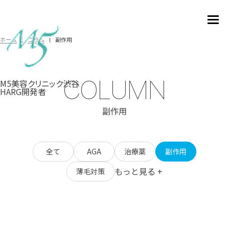
副作用
ホーム
コラム
COLUMN
M5美容クリニック渋谷
HARG開発者
副作用
全て
AGA
治療薬
副作用
もっと見る +
薄毛対策