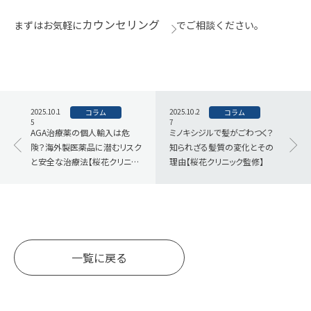
カウンセリング
まずはお気軽に
でご相談ください。
2025.10.1
2025.10.2
コラム
コラム
5
7
AGA治療薬の個人輸入は危
ミノキシジルで髪がごわつく？
険？海外製医薬品に潜むリスク
知られざる髪質の変化とその
と安全な治療法【桜花クリニッ
理由【桜花クリニック監修】
ク監修】
一覧に戻る