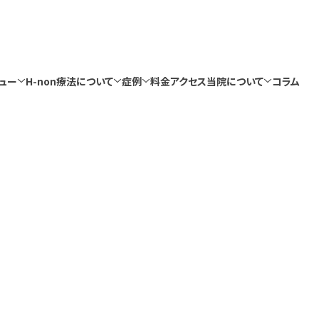
ュー
H-non療法について
症例
料金
アクセス
当院について
コラム
ュー
H-non療法について
症例
料金
アクセス
当院について
コラム