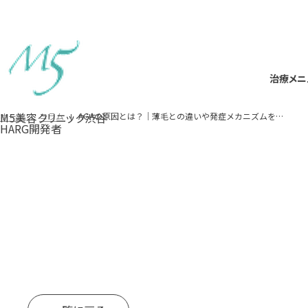
治療メニ
治療メニ
M5美容クリニック渋谷
AGAの原因とは？｜薄毛との違いや発症メカニズムを解説
ホーム
コラム
HARG開発者