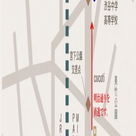
ました。
新たに
「M5美容クリニック渋谷」
として開院いたします。
これまで桜花クリニックをご愛顧いただいた皆様に、心より感謝
申し上げます。
新しい環境では、これまで培ってきた薄毛治療の専門性を大切に
しながら、より充実した医療・サービスをご提供できるよう努め
てまいります。
【新クリニックについて】
クリニック名
M5美容クリニック渋谷
オープン日
2026年7月10日（金）
住所
〒150-0001
東京都渋谷区神宮前6-19-16
宮下パークビル8F
アクセス