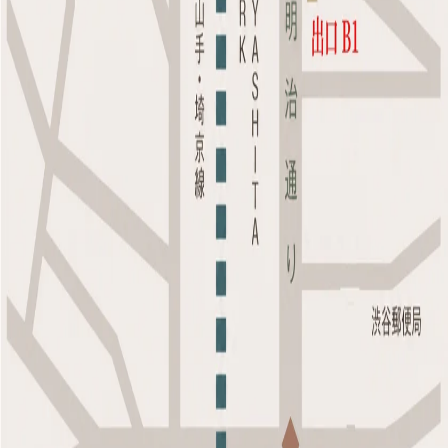
・東京メトロ副都心線 渋谷駅 B1出口 徒歩4分
・JR山手線 渋谷駅 徒歩8分
・東京メトロ千代田線、副都心線 明治神宮前（原宿）駅
徒歩10分
電話番号
0120-526-376
診療時間
10:00〜18:00
休診日
日曜日・不定休
【桜花クリニックでの診療について】
現・桜花クリニックでの
最終受付日は2026年6月20日（土）
とな
ります。
また、
2026年6月22日（月）〜7月9日（木）
は、移転準備期間と
させていただきます。
なお、準備期間中もご予約・お問い合わせは通常通り承っており
ますので、お気軽にご連絡ください。
現在ご通院中の患者様につきましても、これまでの治療経過を踏