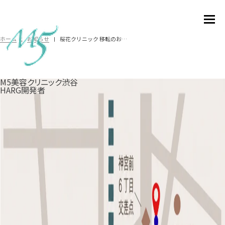
桜花クリニック 移転のお知らせ
ホーム
お知らせ
M5美容クリニック渋谷
2026.05.15
お知らせ
HARG開発者
桜花クリニック 移転のお知らせ
いつも桜花クリニックをご利用いただき、誠にありがとうござい
ます。
このたび当院は、これまでの薄毛治療を引き続き、さらに幅広い
美容医療をご提供できる体制を整え、
渋谷へ移転
することとなり