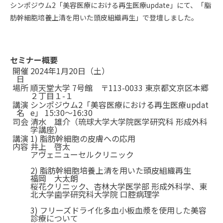
シンポジウム2「美容医療における再生医療update」にて、「脂
肪幹細胞培養上清を用いた頭皮組織再生」で登壇しました。
セミナー概要
開催
2024年1月20日（土）
日
場所
順天堂大学 7号館 〒113-0033 東京都文京区本郷
２丁目１-１
講演
シンポジウム2「美容医療における再生医療updat
名
e」 15:30～16:30
司会
清水 雄介（琉球大学大学院医学研究科 形成外科
学講座）
講演
1) 脂肪幹細胞の皮膚への応用
内容
井上 啓太
アヴェニューセルクリニック
2) 脂肪幹細胞培養上清を用いた頭皮組織再生
福岡 大太朗
桜花クリニック、杏林大学医学部 形成外科学、東
北大学歯学研究科大学院 口腔病理学
3) フリーズドライ化多血小板血漿を使用した美容
診療について