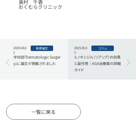
奥村 千香
おくむらクリニック
2020.06.0
2025.05.0
発表論文
コラム
1
3
学術誌『Dermatologic Surger
ミノキシジル（リアップ）の効果
y』に論文が掲載されました
と副作用｜AGA治療薬の詳細
ガイド
一覧に戻る