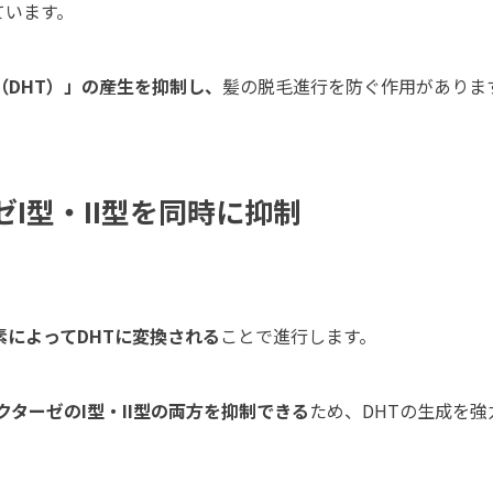
ています。
DHT）」の産生を抑制し、
髪の脱毛進行を防ぐ作用がありま
ゼI型・II型を同時に抑制
素によってDHTに変換される
ことで進行します。
ダクターゼのI型・II型の両方を抑制できる
ため、DHTの生成を