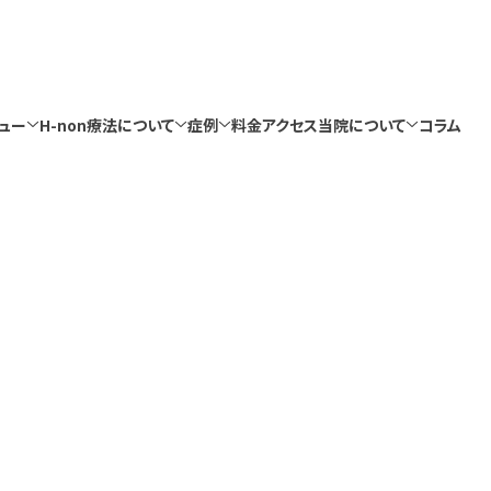
ュー
H-non療法について
症例
料金
アクセス
当院について
コラム
ュー
H-non療法について
症例
料金
アクセス
当院について
コラム