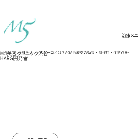
治療メニ
治療メニ
M5美容クリニック渋谷
ザガーロとは？AGA治療薬の効果・副作用・注意点を桜花クリニックが解説
ホーム
お知らせ
HARG開発者