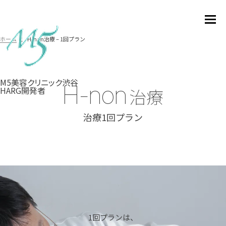
H-non治療 – 1回プラン
ホーム
M5美容クリニック渋谷
H-non
治療
HARG開発者
治療1回プラン
1回プランは、