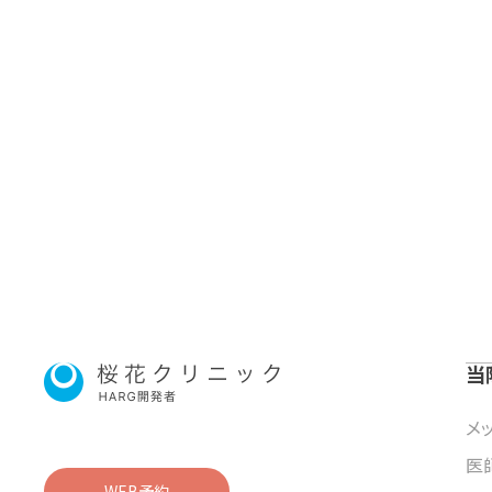
当
メ
医
WEB予約