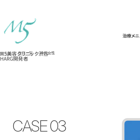
治療メニ
治療メニ
M5美容クリニック渋谷
30代女性
ホーム
症例一覧
HARG開発者
CASE
03