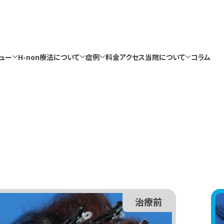
ュー
H-non療法について
症例
料金
アクセス
当院について
コラム
ュー
H-non療法について
症例
料金
アクセス
当院について
コラム
治療前