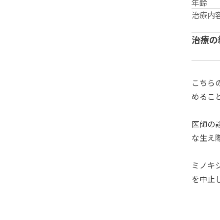
年齢
治療内
治療の
こちら
めるこ
医師の
な生え
ミノキ
を中止