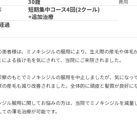
30歳
費用
短期集中コース4回(2クール)
容
+追加治療
経過
の患者様は、ミノキシジルの服用により、生え際の産毛や体毛
とによる抜け毛を気にされて、当院にご来院されました。
診察のもとでミノキシジルの服用を中止しましたが、気になっ
際の産毛も減り改善されました。全体的に頭皮と髪質が良好に
シジル服用に関してお悩みの方は、当院でミノキシジルを減量
しての薄毛治療が可能です。