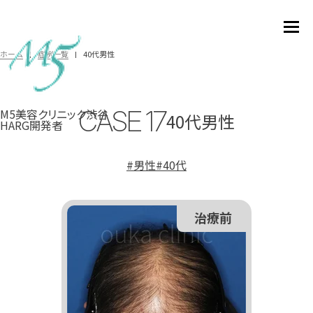
40代男性
ホーム
症例一覧
CASE
17
M5美容クリニック渋谷
40代男性
HARG開発者
#
男性
#
40代
治療前