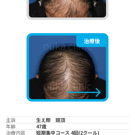
治療後
主訴
生え際 頭頂
年齢
47歳
治療内容
短期集中コース 4回(2クール)