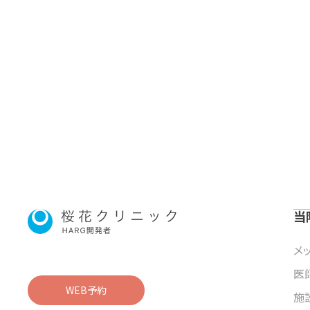
当
メ
医
WEB予約
施