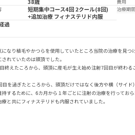
38歳
費用
短期集中コース4回 2クール(8回)
容
治療期
+追加治療 フィナステリド内服
経過
気になり植毛やかつらを使用していたところ当院の治療を見つ
にされていたのは頭頂でした。
回目終えたころから、頭頂に産毛が生え始め注射7回目が終わる
0回目を過ぎたところから、頭頂だけではなく後方や横（サイド
維持するために、6カ月から１年ごとに注射の治療を行っておら
治療と共にフィナステリドも内服されていました。