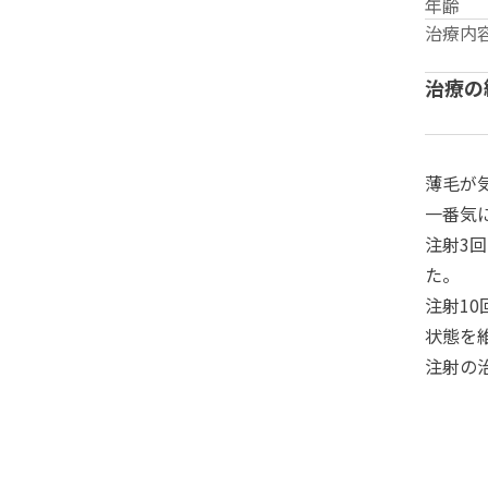
年齢
治療内
治療の
薄毛が
一番気
注射3
た。
注射1
状態を
注射の