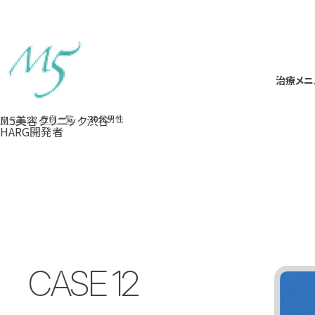
治療メニ
治療メニ
M5美容クリニック渋谷
30代男性
ホーム
症例一覧
HARG開発者
CASE
12